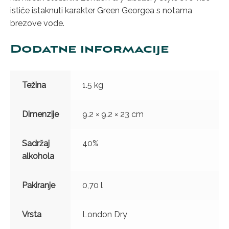
ističe istaknuti karakter Green Georgea s notama
brezove vode.
Dodatne informacije
Težina
1.5 kg
Dimenzije
9.2 × 9.2 × 23 cm
Sadržaj
40%
alkohola
Pakiranje
0,70 l
Vrsta
London Dry