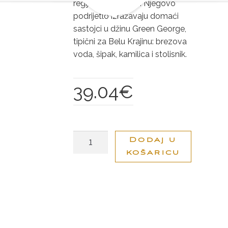
regiji – Beloj krajini. Njegovo
podrijetlo izražavaju domaći
sastojci u džinu Green George,
tipični za Belu Krajinu: brezova
voda, šipak, kamilica i stolisnik.
39.04
€
GREEN
Dodaj u
GEORGE
košaricu
DŽIN
0.7L
količina