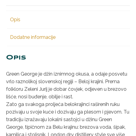
Opis
Dodatne informacije
Opis
Green George je džin iznimnog okusa, a odaje posvetu
vrlo raznolikoj slovenskoj regiji – Beloj krajini. Prema
folkloru Zeleni Jurij je dobar čovjek, odjeven u brezovo
lišće, nosi buđenje, obilje i rast.
Zato ga svakoga proljeća belokrajinci raširenih ruku
pozivaju u svoje kuće i dozivaju ga plesom i pjevom. Tu
tradiciju izražavaju lokalni sastojci u džinu Green
George, tipičnom za Belu krajinu: brezova voda, šipak,
kamilica i stolisnik. London dry distillery style sve više