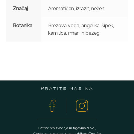
Značaj
Aromatičen, izrazit, nežen
Botanika
Brezova voda, angelika, šipek,
kamilica, rman in bezeg
Pratite nas na
Petriot proizvodnja in trgovina d.o.o.,
Cesta 24. junija 23, 1231 Ljubljana Črnuče