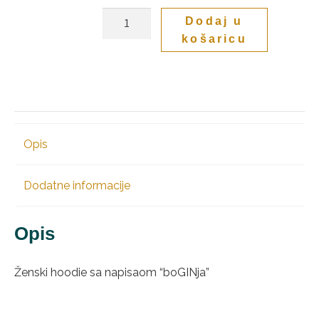
Hoodie
Dodaj u
boGINja
košaricu
količina
Opis
Dodatne informacije
Opis
Ženski hoodie sa napisaom “boGINja”