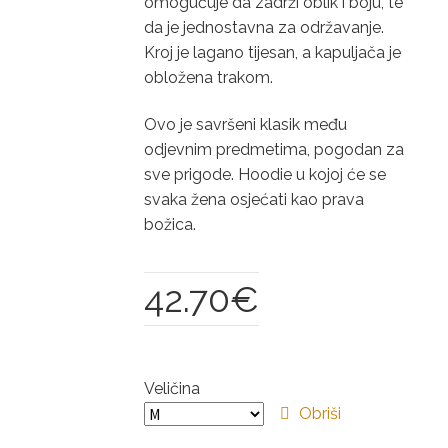
omogućuje da zadrži oblik i boju, te
da je jednostavna za održavanje.
Kroj je lagano tijesan, a kapuljača je
obložena trakom.
Ovo je savršeni klasik među
odjevnim predmetima, pogodan za
sve prigode. Hoodie u kojoj će se
svaka žena osjećati kao prava
božica.
42.70
€
Veličina
Obriši