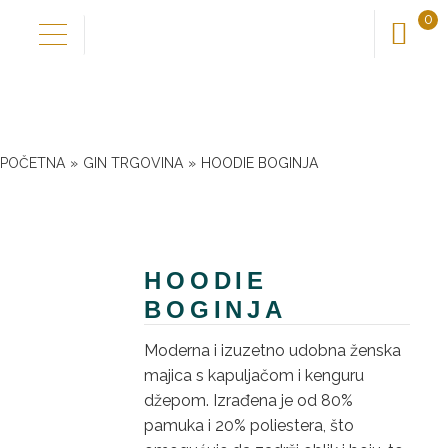
0
Preskoči
Skoči
na
do
Domov
navigaciju
sadržaja
Naša priča
POČETNA
»
GIN TRGOVINA
»
HOODIE BOGINJA
Otkrij okuse
HOODIE
Nadogradi okuse
BOGINJA
Novo kod nas
Moderna i izuzetno udobna ženska
majica s kapuljačom i kenguru
džepom. Izrađena je od 80%
Trgovina
pamuka i 20% poliestera, što