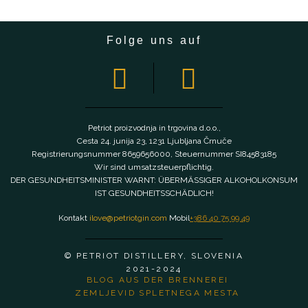
Folge uns auf
Petriot proizvodnja in trgovina d.o.o.,
Cesta 24. junija 23, 1231 Ljubljana Črnuče
Registrierungsnummer 8659656000, Steuernummer SI84583185
Wir sind umsatzsteuerpflichtig.
DER GESUNDHEITSMINISTER WARNT: ÜBERMÄSSIGER ALKOHOLKONSUM
IST GESUNDHEITSSCHÄDLICH!
Kontakt
ilove@petriotgin.com
Mobil
+386 40 75 99 49
© PETRIOT DISTILLERY, SLOVENIA
2021-2024
BLOG AUS DER BRENNEREI
ZEMLJEVID SPLETNEGA MESTA