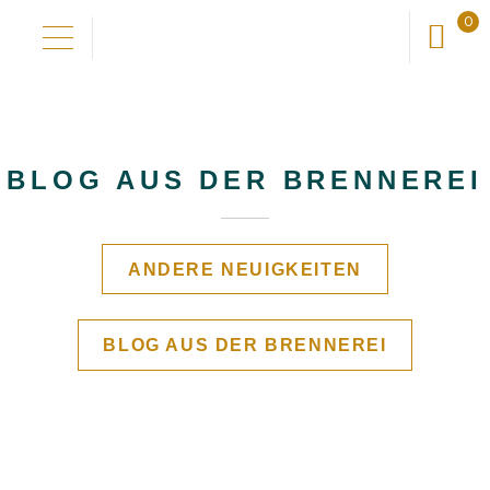
0
Zur
Zum
Navigation
Inhalt
Domov
springen
springen
Unsere geschichte
BLOG AUS DER BRENNEREI
Entdecken
ANDERE NEUIGKEITEN
Verbessern
BLOG AUS DER BRENNEREI
neuigkeiten
Shop