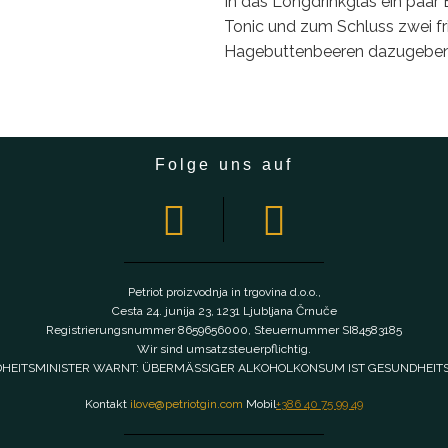
In das Longdrinkglas ein paar 
Tonic und zum Schluss zwei fr
Hagebuttenbeeren dazugeben
Folge uns auf
Petriot proizvodnja in trgovina d.o.o.,
Cesta 24. junija 23, 1231 Ljubljana Črnuče
Registrierungsnummer 8659656000, Steuernummer SI84583185
Wir sind umsatzsteuerpflichtig.
HEITSMINISTER WARNT: ÜBERMÄSSIGER ALKOHOLKONSUM IST GESUNDHEIT
Kontakt
ilove@petriotgin.com
Mobil
+386 40 75 99 49