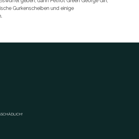
Eiswürfel geben, dann Petriot Green George Gin,
ische Gurkenscheiben und einige
.
SSCHÄDLICH!