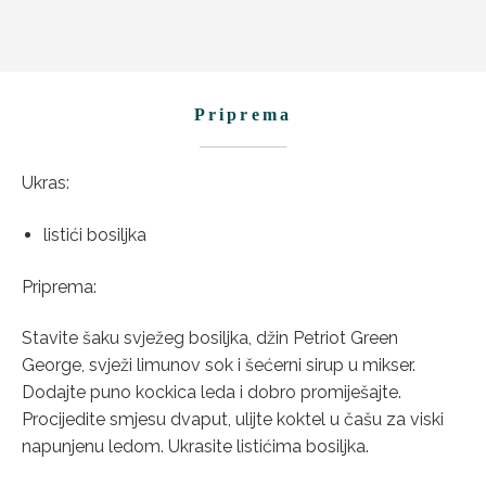
Priprema
Ukras:
listići bosiljka
Priprema:
Stavite šaku svježeg bosiljka, džin Petriot Green
George, svježi limunov sok i šećerni sirup u mikser.
Dodajte puno kockica leda i dobro promiješajte.
Procijedite smjesu dvaput, ulijte koktel u čašu za viski
napunjenu ledom. Ukrasite listićima bosiljka.