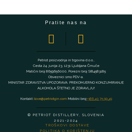
Pratite nas na
Petriot proizvodnja in trgovina d.o.o.,
Cesta 24. junija 23, 1231 Ljubljana Črnuče
Matični broj 8659656000, Porezni broj SI84583185
Obveznici smo PDV-a.
MINISTAR ZDRAVSTVA UPOZORAVA: PREKOMJERNO KONZUMIRANJE
ALKOHOLA ŠTETNO JE ZDRAVLJU!
Kontakt
ilove@petriotgin.com
Mobilni broj
+386 40 75 99 49
© PETRIOT DISTILLERY, SLOVENIA
2021-2024
TROŠKOVI DOSTAVE
POLITIKA O KORIŠTENJU