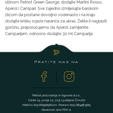
džinom Petriot Green George, dodajte Martini Rosso,
Aperol i Campari. Sve zajedno izmiješajte barskom
žlicom da postane dovoljno vodenasto i na kraju
dodajte krišku svježe naranče za ukras. Želite li naglasiti
gorčinu, preporučujemo da Aperol zamijenite
Camparijem, odnosno dodajte 30 ml Camparija.
Pratite nas na
Petriot proizvodnja in trgovina d.o.o.,
Cesta 24. junija 23, 1231 Ljubljana Črnuče
Matični broj 8659656000, Porezni broj SI84583185
Obveznici smo PDV-a.