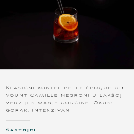
Klasični koktel belle époque od
Vount Camille Negroni u lakšoj
verziji s manje gorčine. Okus:
gorak, intenzivan
Sastojci