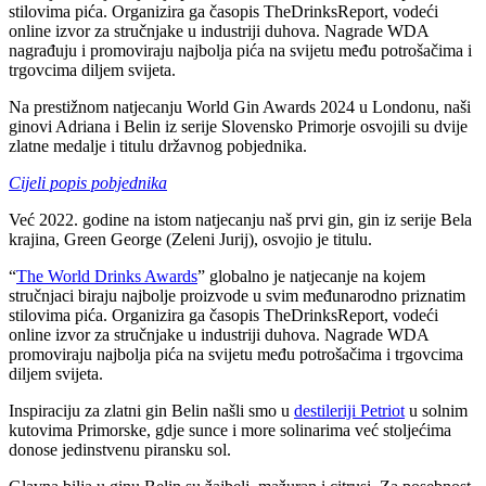
stilovima pića. Organizira ga časopis TheDrinksReport, vodeći
online izvor za stručnjake u industriji duhova. Nagrade WDA
nagrađuju i promoviraju najbolja pića na svijetu među potrošačima i
trgovcima diljem svijeta.
Na prestižnom natjecanju World Gin Awards 2024 u Londonu, naši
ginovi Adriana i Belin iz serije Slovensko Primorje osvojili su dvije
zlatne medalje i titulu državnog pobjednika.
Cijeli popis pobjednika
Već 2022. godine na istom natjecanju naš prvi gin, gin iz serije Bela
krajina, Green George (Zeleni Jurij), osvojio je titulu.
“
The World Drinks Awards
” globalno je natjecanje na kojem
stručnjaci biraju najbolje proizvode u svim međunarodno priznatim
stilovima pića. Organizira ga časopis TheDrinksReport, vodeći
online izvor za stručnjake u industriji duhova. Nagrade WDA
promoviraju najbolja pića na svijetu među potrošačima i trgovcima
diljem svijeta.
Inspiraciju za zlatni gin Belin našli smo u
destileriji Petriot
u solnim
kutovima Primorske, gdje sunce i more solinarima već stoljećima
donose jedinstvenu piransku sol.