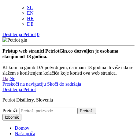
SL
EN
HR
DE
Destilerija Petriot
0
Pristup web stranici PetriotGin.co dozvoljen je osobama
starijim od 18 godina.
Klikom na gumb DA potvrđujem, da imam 18 godina ili više i da se
slažem s korištenjem kolačića koje koristi ova web stranica.
Da
Ne
Preskoči na navigaciju
Skoči do sadržaja
Destilerija Petriot
Petriot Distillery, Slovenia
Pretraži:
Pretraži
Izbornik
Domov
Naša priča