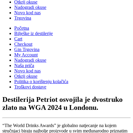
Otkrij okuse
Nadogradi okuse
Novo kod nas
Trgovina
Početna
Bilješke iz destilerije
Cart
Checkout
Gin Trgovina
My Account
Nadogradi okuse
Naša priča
Novo kod nas
Otkrij okuse
Politika o korištenju kolačića
Troškovi dostave
Destilerija Petriot osvojila je dvostruko
zlato na WGA 2024 u Londonu.
“The World Drinks Awards” je globalno natjecanje na kojem
stručnjaci biraju najbolje proizvode u svim međunarodno priznatim