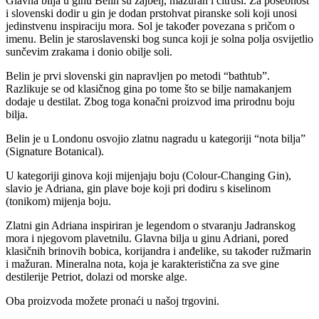
Glavna bilja u ginu Belin su žajbelj, mažuran i citrusi. Za posebnost
i slovenski dodir u gin je dodan prstohvat piranske soli koji unosi
jedinstvenu inspiraciju mora. Sol je također povezana s pričom o
imenu. Belin je staroslavenski bog sunca koji je solna polja osvijetlio
sunčevim zrakama i donio obilje soli.
Belin je prvi slovenski gin napravljen po metodi “bathtub”.
Razlikuje se od klasičnog gina po tome što se bilje namakanjem
dodaje u destilat. Zbog toga konačni proizvod ima prirodnu boju
bilja.
Belin je u Londonu osvojio zlatnu nagradu u kategoriji “nota bilja”
(Signature Botanical).
U kategoriji ginova koji mijenjaju boju (Colour-Changing Gin),
slavio je Adriana, gin plave boje koji pri dodiru s kiselinom
(tonikom) mijenja boju.
Zlatni gin Adriana inspiriran je legendom o stvaranju Jadranskog
mora i njegovom plavetnilu. Glavna bilja u ginu Adriani, pored
klasičnih brinovih bobica, korijandra i anđelike, su također ružmarin
i mažuran. Mineralna nota, koja je karakteristična za sve gine
destilerije Petriot, dolazi od morske alge.
Oba proizvoda možete pronaći u našoj trgovini.