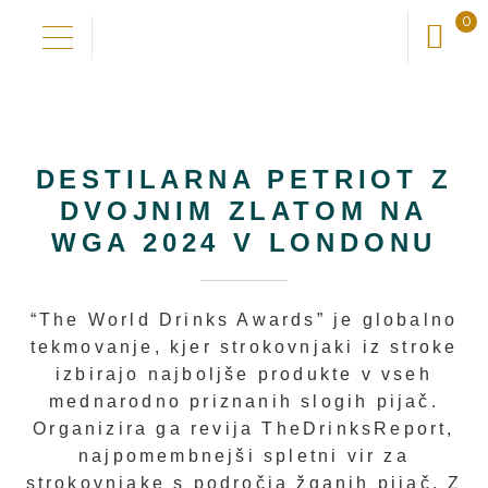
0
Skip
Skip
to
to
Domov
navigation
content
Naša zgodba
DESTILARNA PETRIOT Z
DVOJNIM ZLATOM NA
WGA 2024 V LONDONU
Odkrij okuse
Nadgradi okuse
“The World Drinks Awards” je globalno
tekmovanje, kjer strokovnjaki iz stroke
izbirajo najboljše produkte v vseh
Novo pri nas
mednarodno priznanih slogih pijač.
Organizira ga revija TheDrinksReport,
Trgovina
najpomembnejši spletni vir za
strokovnjake s področja žganih pijač. Z