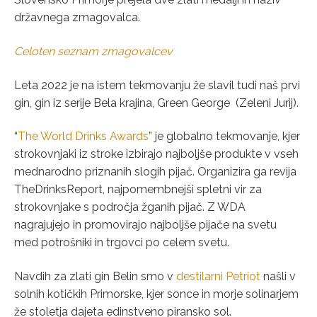
državnega zmagovalca.
Celoten seznam zmagovalcev
Leta 2022 je na istem tekmovanju že slavil tudi naš prvi
gin, gin iz serije Bela krajina, Green George (Zeleni Jurij).
“
The World Drinks Awards
” je globalno tekmovanje, kjer
strokovnjaki iz stroke izbirajo najboljše produkte v vseh
mednarodno priznanih slogih pijač. Organizira ga revija
TheDrinksReport, najpomembnejši spletni vir za
strokovnjake s področja žganih pijač. Z WDA
nagrajujejo in promovirajo najboljše pijače na svetu
med potrošniki in trgovci po celem svetu.
Navdih za zlati gin Belin smo v
destilarni Petriot
našli v
solnih kotičkih Primorske, kjer sonce in morje solinarjem
že stoletja dajeta edinstveno piransko sol.