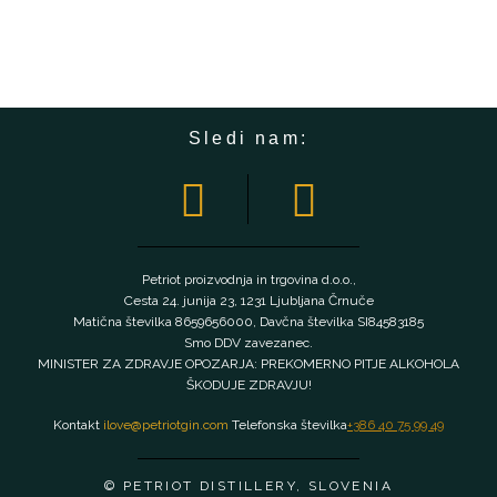
Sledi nam:
Petriot proizvodnja in trgovina d.o.o.,
Cesta 24. junija 23, 1231 Ljubljana Črnuče
Matična številka 8659656000, Davčna številka SI84583185
Smo DDV zavezanec.
MINISTER ZA ZDRAVJE OPOZARJA: PREKOMERNO PITJE ALKOHOLA
ŠKODUJE ZDRAVJU!
Kontakt
ilove@petriotgin.com
Telefonska številka
+386 40 75 99 49
© PETRIOT DISTILLERY, SLOVENIA