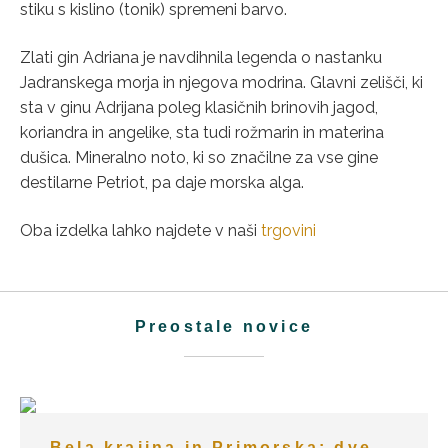
stiku s kislino (tonik) spremeni barvo.
Zlati gin Adriana je navdihnila legenda o nastanku
Jadranskega morja in njegova modrina. Glavni zelišči, ki
sta v ginu Adrijana poleg klasičnih brinovih jagod,
koriandra in angelike, sta tudi rožmarin in materina
dušica. Mineralno noto, ki so značilne za vse gine
destilarne Petriot, pa daje morska alga.
Oba izdelka lahko najdete v naši
trgovini
Preostale novice
Bela krajina in Primorska: dve