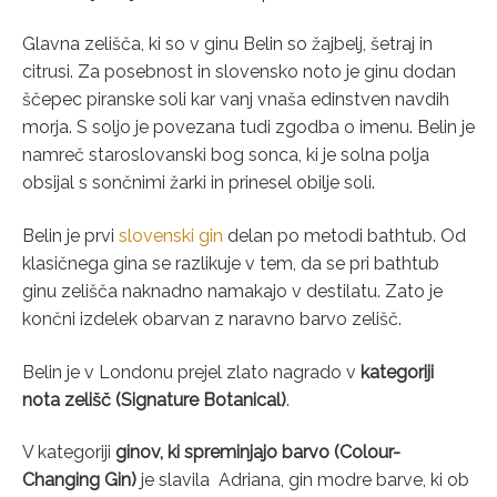
Glavna zelišča, ki so v ginu Belin so žajbelj, šetraj in
citrusi. Za posebnost in slovensko noto je ginu dodan
ščepec piranske soli kar vanj vnaša edinstven navdih
morja. S soljo je povezana tudi zgodba o imenu. Belin je
namreč staroslovanski bog sonca, ki je solna polja
obsijal s sončnimi žarki in prinesel obilje soli.
Belin je prvi
slovenski gin
delan po metodi bathtub. Od
klasičnega gina se razlikuje v tem, da se pri bathtub
ginu zelišča naknadno namakajo v destilatu. Zato je
končni izdelek obarvan z naravno barvo zelišč.
Belin je v Londonu prejel zlato nagrado v
kategoriji
nota zelišč (Signature Botanical)
.
V kategoriji
ginov, ki spreminjajo barvo (Colour-
Changing Gin)
je slavila Adriana, gin modre barve, ki ob