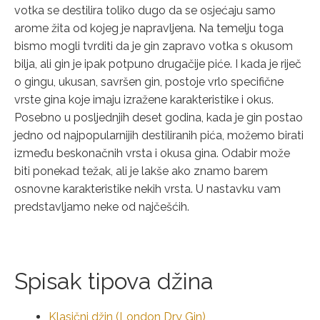
votka se destilira toliko dugo da se osjećaju samo
arome žita od kojeg je napravljena. Na temelju toga
bismo mogli tvrditi da je gin zapravo votka s okusom
bilja, ali gin je ipak potpuno drugačije piće. I kada je riječ
o gingu, ukusan, savršen gin, postoje vrlo specifične
vrste gina koje imaju izražene karakteristike i okus.
Posebno u posljednjih deset godina, kada je gin postao
jedno od najpopularnijih destiliranih pića, možemo birati
između beskonačnih vrsta i okusa gina. Odabir može
biti ponekad težak, ali je lakše ako znamo barem
osnovne karakteristike nekih vrsta. U nastavku vam
predstavljamo neke od najčešćih.
Spisak tipova džina
Klasični džin (London Dry Gin)