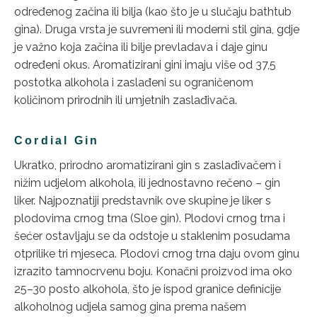
određenog začina ili bilja (kao što je u slučaju bathtub
gina). Druga vrsta je suvremeni ili moderni stil gina, gdje
je važno koja začina ili bilje prevladava i daje ginu
određeni okus. Aromatizirani gini imaju više od 37,5
postotka alkohola i zaslađeni su ograničenom
količinom prirodnih ili umjetnih zaslađivača.
Cordial Gin
Ukratko, prirodno aromatizirani gin s zaslađivačem i
nižim udjelom alkohola, ili jednostavno rečeno – gin
liker. Najpoznatiji predstavnik ove skupine je liker s
plodovima crnog trna (Sloe gin). Plodovi crnog trna i
šećer ostavljaju se da odstoje u staklenim posudama
otprilike tri mjeseca. Plodovi crnog trna daju ovom ginu
izrazito tamnocrvenu boju. Konačni proizvod ima oko
25–30 posto alkohola, što je ispod granice definicije
alkoholnog udjela samog gina prema našem