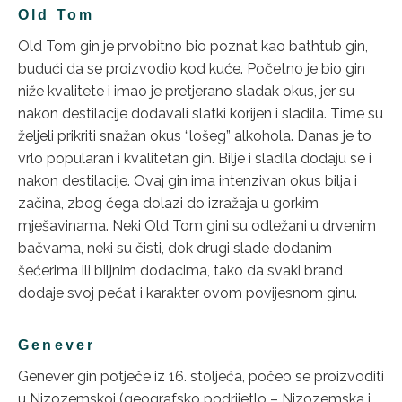
Old Tom
Old Tom gin je prvobitno bio poznat kao bathtub gin,
budući da se proizvodio kod kuće. Početno je bio gin
niže kvalitete i imao je pretjerano sladak okus, jer su
nakon destilacije dodavali slatki korijen i sladila. Time su
željeli prikriti snažan okus “lošeg” alkohola. Danas je to
vrlo popularan i kvalitetan gin. Bilje i sladila dodaju se i
nakon destilacije. Ovaj gin ima intenzivan okus bilja i
začina, zbog čega dolazi do izražaja u gorkim
mješavinama. Neki Old Tom gini su odležani u drvenim
bačvama, neki su čisti, dok drugi slade dodanim
šećerima ili biljnim dodacima, tako da svaki brand
dodaje svoj pečat i karakter ovom povijesnom ginu.
Genever
Genever gin potječe iz 16. stoljeća, počeo se proizvoditi
u Nizozemskoj (geografsko podrijetlo – Nizozemska i