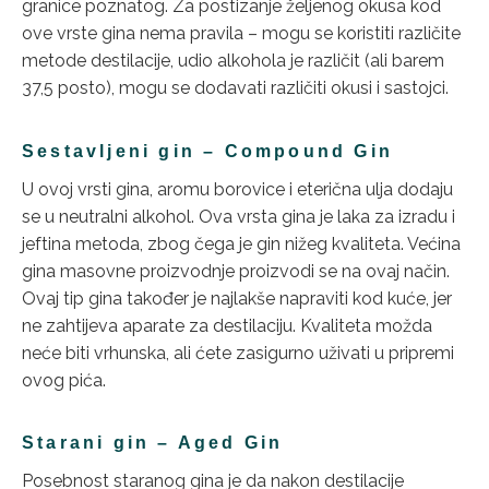
granice poznatog. Za postizanje željenog okusa kod
ove vrste gina nema pravila – mogu se koristiti različite
metode destilacije, udio alkohola je različit (ali barem
37,5 posto), mogu se dodavati različiti okusi i sastojci.
Sestavljeni gin – Compound Gin
U ovoj vrsti gina, aromu borovice i eterična ulja dodaju
se u neutralni alkohol. Ova vrsta gina je laka za izradu i
jeftina metoda, zbog čega je gin nižeg kvaliteta. Većina
gina masovne proizvodnje proizvodi se na ovaj način.
Ovaj tip gina također je najlakše napraviti kod kuće, jer
ne zahtijeva aparate za destilaciju. Kvaliteta možda
neće biti vrhunska, ali ćete zasigurno uživati u pripremi
ovog pića.
Starani gin – Aged Gin
Posebnost staranog gina je da nakon destilacije