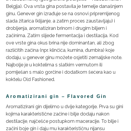
Belgija). Ova vrsta gina postavila je temelje današnjem
ginu. Genever gin izrađuje se na osnovi pripremljenog
slada žitarica (klijanje, a zatim proces zaustavljaju) i
drobljenja, aromatiziran brinom i drugim biljem i
začinima. Zatim slijede fermentacija i destilacija. Kod
ove vrste gina okus brina nije dominantan, ali zbog
različitih začina (npr. klinčića, kumina, đumbira) koje
dodaju, u genever ginu možete osjetiti zemaljske note.
Najbolje je u koktelima s slatkim vermutom ili
pomiješan s malo gorčine i dodatkom šećera kao u
koktelu Old Fashioned.
Aromatizirani gin – Flavored Gin
Aromatizirani gin dijelimo u dvije kategorije. Prva su gini
kojima karakteristične začine i bilje dodaju nakon
destilacije, najčešće postupkom maceracije. To bilje i
začini boje gin i daju mu karakterističnu nijansu