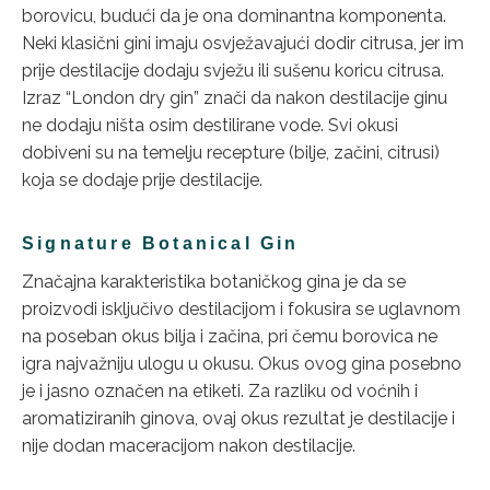
borovicu, budući da je ona dominantna komponenta.
Neki klasični gini imaju osvježavajući dodir citrusa, jer im
prije destilacije dodaju svježu ili sušenu koricu citrusa.
Izraz “London dry gin” znači da nakon destilacije ginu
ne dodaju ništa osim destilirane vode. Svi okusi
dobiveni su na temelju recepture (bilje, začini, citrusi)
koja se dodaje prije destilacije.
Signature Botanical Gin
Značajna karakteristika botaničkog gina je da se
proizvodi isključivo destilacijom i fokusira se uglavnom
na poseban okus bilja i začina, pri čemu borovica ne
igra najvažniju ulogu u okusu. Okus ovog gina posebno
je i jasno označen na etiketi. Za razliku od voćnih i
aromatiziranih ginova, ovaj okus rezultat je destilacije i
nije dodan maceracijom nakon destilacije.