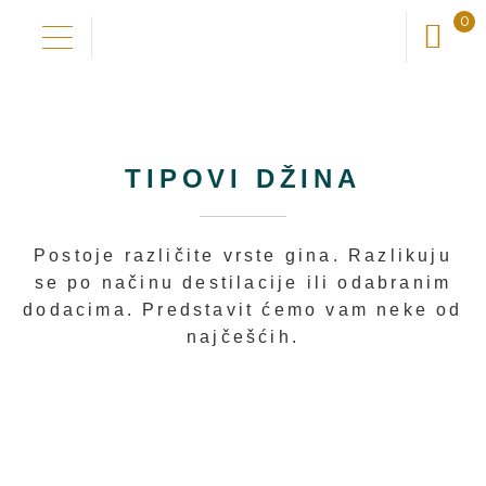
0
Preskoči
Skoči
na
do
Domov
navigaciju
sadržaja
Naša priča
TIPOVI DŽINA
Otkrij okuse
Postoje različite vrste gina. Razlikuju
se po načinu destilacije ili odabranim
Nadogradi okuse
dodacima. Predstavit ćemo vam neke od
najčešćih.
Novo kod nas
Trgovina