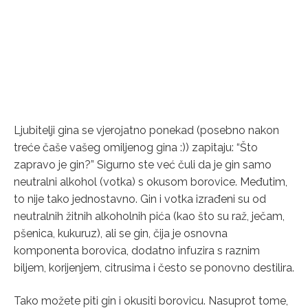
Ljubitelji gina se vjerojatno ponekad (posebno nakon
treće čaše vašeg omiljenog gina :)) zapitaju: “Što
zapravo je gin?” Sigurno ste već čuli da je gin samo
neutralni alkohol (votka) s okusom borovice. Međutim,
to nije tako jednostavno. Gin i votka izrađeni su od
neutralnih žitnih alkoholnih pića (kao što su raž, ječam,
pšenica, kukuruz), ali se gin, čija je osnovna
komponenta borovica, dodatno infuzira s raznim
biljem, korijenjem, citrusima i često se ponovno destilira.
Tako možete piti gin i okusiti borovicu. Nasuprot tome,