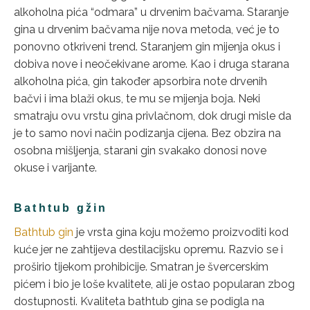
alkoholna pića “odmara” u drvenim bačvama. Staranje
gina u drvenim bačvama nije nova metoda, već je to
ponovno otkriveni trend. Staranjem gin mijenja okus i
dobiva nove i neočekivane arome. Kao i druga starana
alkoholna pića, gin također apsorbira note drvenih
bačvi i ima blaži okus, te mu se mijenja boja. Neki
smatraju ovu vrstu gina privlačnom, dok drugi misle da
je to samo novi način podizanja cijena. Bez obzira na
osobna mišljenja, starani gin svakako donosi nove
okuse i varijante.
Bathtub gžin
Bathtub gin
je vrsta gina koju možemo proizvoditi kod
kuće jer ne zahtijeva destilacijsku opremu. Razvio se i
proširio tijekom prohibicije. Smatran je švercerskim
pićem i bio je loše kvalitete, ali je ostao popularan zbog
dostupnosti. Kvaliteta bathtub gina se podigla na