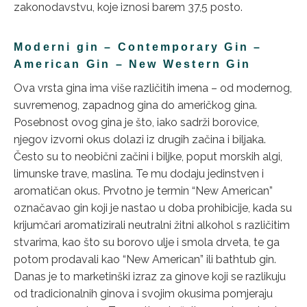
zakonodavstvu, koje iznosi barem 37,5 posto.
Moderni gin – Contemporary Gin –
American Gin – New Western Gin
Ova vrsta gina ima više različitih imena – od modernog,
suvremenog, zapadnog gina do američkog gina.
Posebnost ovog gina je što, iako sadrži borovice,
njegov izvorni okus dolazi iz drugih začina i biljaka.
Često su to neobični začini i biljke, poput morskih algi,
limunske trave, maslina. Te mu dodaju jedinstven i
aromatičan okus. Prvotno je termin “New American”
označavao gin koji je nastao u doba prohibicije, kada su
krijumčari aromatizirali neutralni žitni alkohol s različitim
stvarima, kao što su borovo ulje i smola drveta, te ga
potom prodavali kao “New American” ili bathtub gin.
Danas je to marketinški izraz za ginove koji se razlikuju
od tradicionalnih ginova i svojim okusima pomjeraju