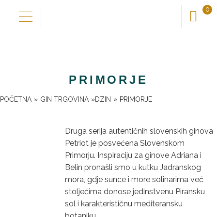
0
Preskoči
Skoči
na
do
Domov
navigaciju
sadržaja
Naša priča
PRIMORJE
POČETNA
»
GIN TRGOVINA
»
DZIN
»
PRIMORJE
Otkrij okuse
Druga serija autentičnih slovenskih ginova
Nadogradi okuse
Petriot je posvećena Slovenskom
Primorju. Inspiraciju za ginove Adriana i
Belin pronašli smo u kutku Jadranskog
Novo kod nas
mora, gdje sunce i more solinarima već
stoljećima donose jedinstvenu Piransku
Trgovina
sol i karakterističnu mediteransku
botaniku.