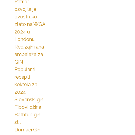
Petriot
osvojila je
dvostruko
zlato na WGA
2024 u
Londonu.
Redizajnirana
ambalaža za
GIN
Popularni
recepti
koktela za
2024
Slovenski gin
Tipovi džina
Bathtub gin
stil
Domaći Gin –