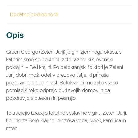
Dodatne podrobnosti
Opis
Green George (Zeleni Jurij) je gin izjemnega okusa, s
katerim smo se poklonili zelo raznoliki slovenski
pokrajini – Beli krajini. Po belokranjski folklori je Zeleni
Jurij dobri mož, odet v brezovo listje, ki prinaša
prebujanje, obilje in rast. Belokranjci mu zato vsako
pomlad široko odprejo duri svojih domov in ga
pozdravijo s plesom in pesmijo.
To tradicijo izražajo lokalne sestavine v ginu Zeleni Jurij,
tipične za Belo krajino: brezova voda, šipek, kamilica in
rman.