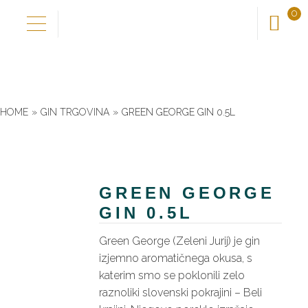
0
Skip
Skip
to
to
Domov
navigation
content
Naša zgodba
HOME
»
GIN TRGOVINA
»
GREEN GEORGE GIN 0.5L
Odkrij okuse
GREEN GEORGE
Nadgradi okuse
GIN 0.5L
Novo pri nas
Green George (Zeleni Jurij) je gin
izjemno aromatičnega okusa, s
katerim smo se poklonili zelo
Trgovina
raznoliki slovenski pokrajini – Beli