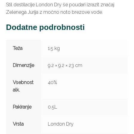
Stil destilacije London Dry še poudari izrazit značaj
Zelenega Jurija z močno noto brezove vode.
Dodatne podrobnosti
Teža
1.5 kg
Dimenzije
9.2 × 9.2 × 23 cm
Vsebnost
40%
alk.
Pakiranje
0.5L
Vrsta
London Dry