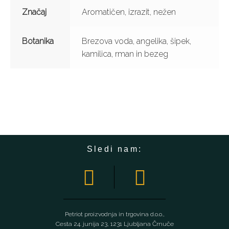
Značaj
Aromatičen, izrazit, nežen
Botanika
Brezova voda, angelika, šipek,
kamilica, rman in bezeg
Sledi nam:
Petriot proizvodnja in trgovina d.o.o.,
Cesta 24. junija 23, 1231 Ljubljana Črnuče