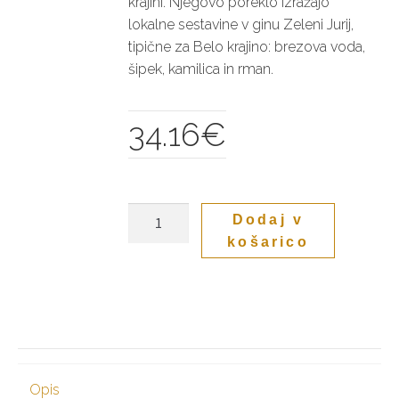
krajini. Njegovo poreklo izražajo
lokalne sestavine v ginu Zeleni Jurij,
tipične za Belo krajino: brezova voda,
šipek, kamilica in rman.
34.16
€
Green
Dodaj v
George
košarico
GIN
0.5L
količina
Opis