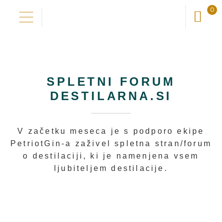
0
Skip
Skip
to
to
Domov
navigation
content
Naša zgodba
SPLETNI FORUM
DESTILARNA.SI
Odkrij okuse
V začetku meseca je s podporo ekipe
Nadgradi okuse
PetriotGin-a zaživel spletna stran/forum
o destilaciji, ki je namenjena vsem
ljubiteljem destilacije.
Novo pri nas
Trgovina