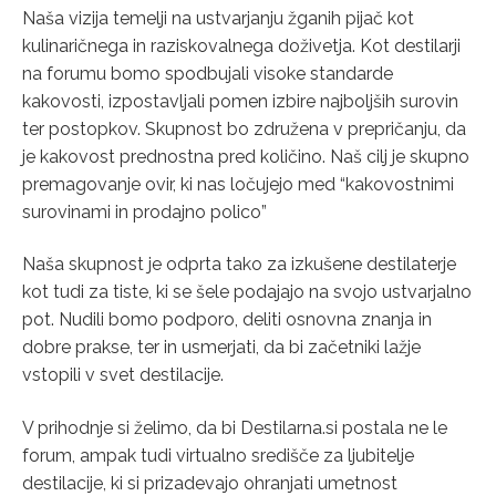
Naša vizija temelji na ustvarjanju žganih pijač kot
kulinaričnega in raziskovalnega doživetja. Kot destilarji
na forumu bomo spodbujali visoke standarde
kakovosti, izpostavljali pomen izbire najboljših surovin
ter postopkov. Skupnost bo združena v prepričanju, da
je kakovost prednostna pred količino. Naš cilj je skupno
premagovanje ovir, ki nas ločujejo med “kakovostnimi
surovinami in prodajno polico”
Naša skupnost je odprta tako za izkušene destilaterje
kot tudi za tiste, ki se šele podajajo na svojo ustvarjalno
pot. Nudili bomo podporo, deliti osnovna znanja in
dobre prakse, ter in usmerjati, da bi začetniki lažje
vstopili v svet destilacije.
V prihodnje si želimo, da bi Destilarna.si postala ne le
forum, ampak tudi virtualno središče za ljubitelje
destilacije, ki si prizadevajo ohranjati umetnost