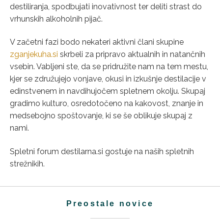
destiliranja, spodbujati inovativnost ter deliti strast do
vrhunskih alkoholnih pijač.
V začetni fazi bodo nekateri aktivni člani skupine
zganjekuha.si
skrbeli za pripravo aktualnih in natančnih
vsebin. Vabljeni ste, da se pridružite nam na tem mestu,
kjer se združujejo vonjave, okusi in izkušnje destilacije v
edinstvenem in navdihujočem spletnem okolju. Skupaj
gradimo kulturo, osredotočeno na kakovost, znanje in
medsebojno spoštovanje, ki se še oblikuje skupaj z
nami.
Spletni forum destilarna.si gostuje na naših spletnih
strežnikih.
Preostale novice