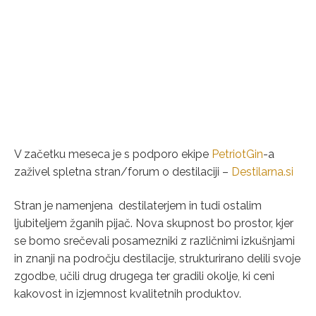
V začetku meseca je s podporo ekipe
PetriotGin
-a
zaživel spletna stran/forum o destilaciji –
Destilarna.si
Stran je namenjena destilaterjem in tudi ostalim
ljubiteljem žganih pijač. Nova skupnost bo prostor, kjer
se bomo srečevali posamezniki z različnimi izkušnjami
in znanji na področju destilacije, strukturirano delili svoje
zgodbe, učili drug drugega ter gradili okolje, ki ceni
kakovost in izjemnost kvalitetnih produktov.