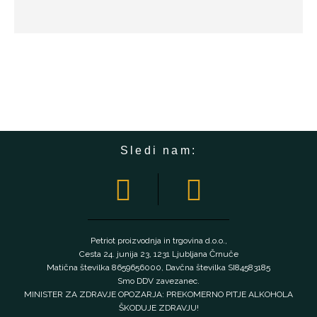
Sledi nam:
Petriot proizvodnja in trgovina d.o.o.,
Cesta 24. junija 23, 1231 Ljubljana Črnuče
Matična številka 8659656000, Davčna številka SI84583185
Smo DDV zavezanec.
MINISTER ZA ZDRAVJE OPOZARJA: PREKOMERNO PITJE ALKOHOLA
ŠKODUJE ZDRAVJU!